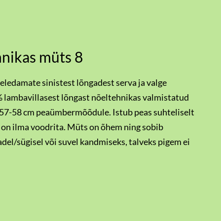
nikas müts 8
ledamate sinistest lõngadest serva ja valge
 lambavillasest lõngast nõeltehnikas valmistatud
 57-58 cm peaümbermõõdule. Istub peas suhteliselt
 on ilma voodrita. Müts on õhem ning sobib
del/sügisel või suvel kandmiseks, talveks pigem ei