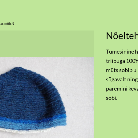
as müts 8
Nõelteh
Tumesinine he
triibuga 100%
müts sobib u
sügavalt ning
paremini keva
sobi.