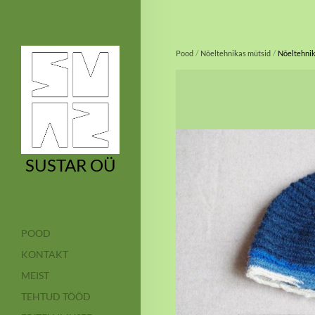
/
/
Pood
Nõeltehnikas mütsid
Nõeltehnik
SUSTAR OÜ
POOD
KONTAKT
MEIST
TEHTUD TÖÖD