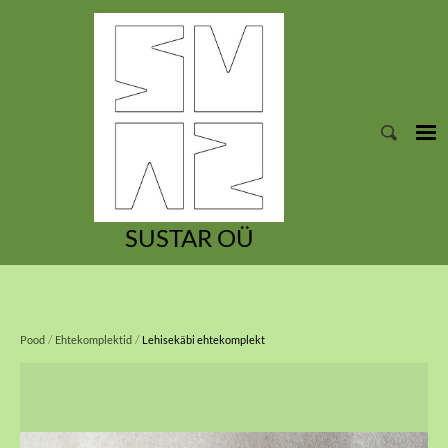
SUSTAR OÜ
/
/
Pood
Ehtekomplektid
Lehisekäbi ehtekomplekt