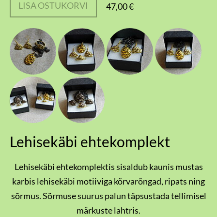
LISA OSTUKORVI
47,00 €
Lehisekäbi ehtekomplekt
Lehisekäbi ehtekomplektis sisaldub kaunis mustas
karbis lehisekäbi motiiviga kõrvarõngad, ripats ning
sõrmus. Sõrmuse suurus palun täpsustada tellimisel
märkuste lahtris.