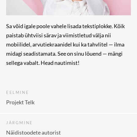
Sa võid igale poole vahele lisada tekstiplokke. Kõik
paistab ühtviisi särav ja viimistletud välja nii
mobiilidel, arvutiekraanidel kui ka tahvlitel — ilma
midagi seadistamata. See on sinu lõuend — mängi
sellega vabalt. Head nautimist!
EELMINE
Projekt Telk
JÄRGMINE
Näidistoodete autorist