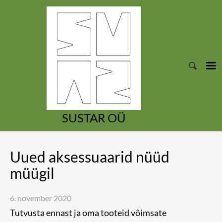
SUSTAR OÜ
Uued aksessuaarid nüüd
müügil
6. november 2020
Tutvusta ennast ja oma tooteid võimsate